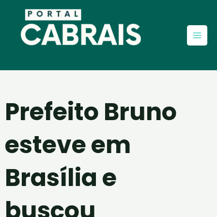
Ir
Mai
para
Men
o
conteúdo
Prefeito Bruno
esteve em
Brasília e
buscou