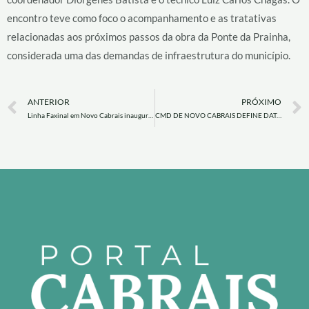
encontro teve como foco o acompanhamento e as tratativas
relacionadas aos próximos passos da obra da Ponte da Prainha,
considerada uma das demandas de infraestrutura do município.
Prev
ANTERIOR
PRÓXIMO
Linha Faxinal em Novo Cabrais inaugurou quadra Poliesportiva Loreno Hildor Beskow.
CMD DE NOVO CABRAIS DEFINE DATAS DAS FINAIS E ANUNCIA NOVIDADES PARA A COMPETIÇÃO!