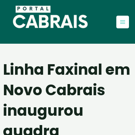
Ir
Mai
para
Men
o
conteúdo
Linha Faxinal em
Novo Cabrais
inaugurou
quadra