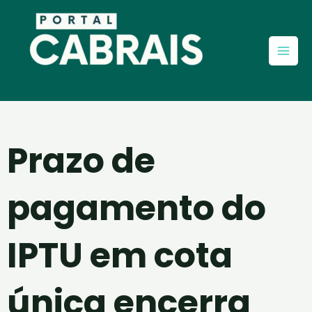
Ir
Mai
para
Men
o
conteúdo
Prazo de
pagamento do
IPTU em cota
única encerra