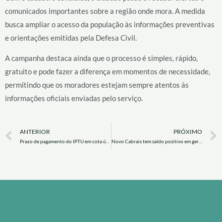
comunicados importantes sobre a região onde mora. A medida
busca ampliar o acesso da população às informações preventivas
e orientações emitidas pela Defesa Civil.
A campanha destaca ainda que o processo é simples, rápido,
gratuito e pode fazer a diferença em momentos de necessidade,
permitindo que os moradores estejam sempre atentos às
informações oficiais enviadas pelo serviço.
Prev
ANTERIOR
PRÓXIMO
Prazo de pagamento do IPTU em cota única encerra nesta sexta (29)
Novo Cabrais tem saldo positivo em geração de emprego