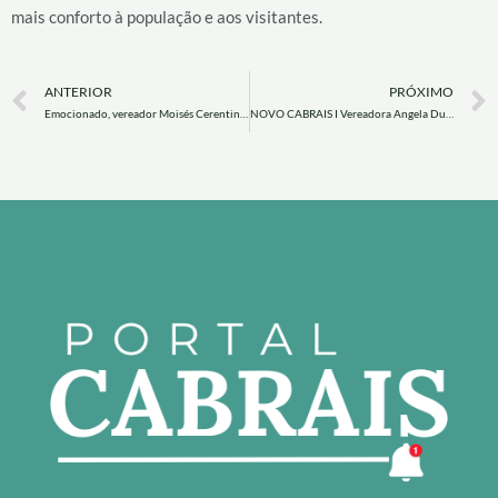
mais conforto à população e aos visitantes.
Prev
ANTERIOR
PRÓXIMO
Emocionado, vereador Moisés Cerentini protocola PL para atendimento prioritário a pessoas com TEA.
NOVO CABRAIS I Vereadora Angela Dumke sugere criação de associação para pessoas com deficiência.