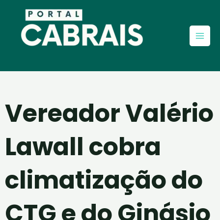
Ir
Mai
para
Men
o
conteúdo
Vereador Valério
Lawall cobra
climatização do
CTG e do Ginásio