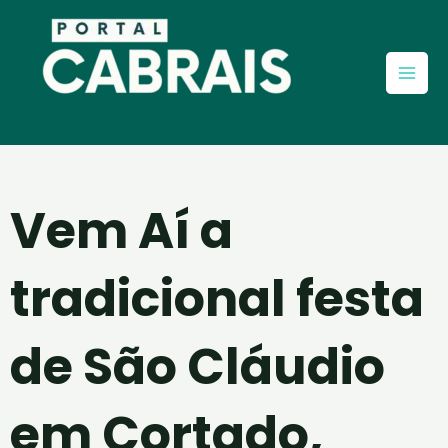
Ir
Mai
para
Men
o
conteúdo
Vem Aí a
tradicional festa
de São Cláudio
em Cortado,