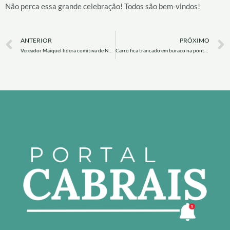
Não perca essa grande celebração! Todos são bem-vindos!
Prev
ANTERIOR
PRÓXIMO
Vereador Maiquel lidera comitiva de Novo Cabrais em encontro do Podemos em Santa Cruz do Sul
Carro fica trancado em buraco na ponte de Cortado