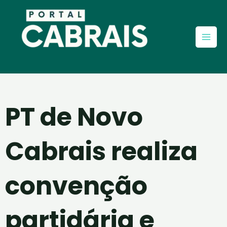
Ir
Mai
para
Men
o
conteúdo
PT de Novo
Cabrais realiza
convenção
partidária e