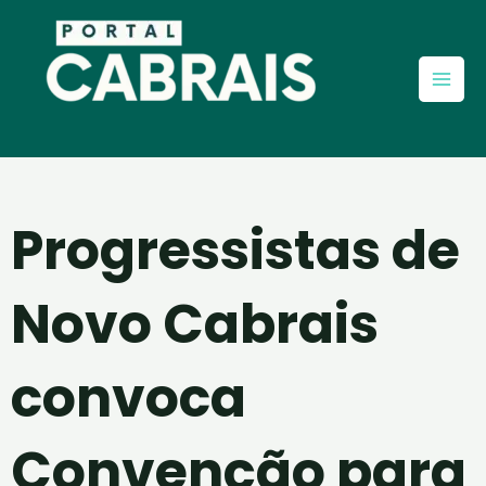
Ir
Mai
para
Men
o
conteúdo
Progressistas de
Novo Cabrais
convoca
Convenção para