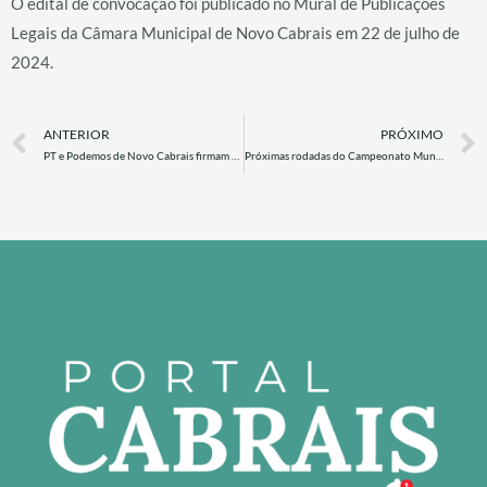
O edital de convocação foi publicado no Mural de Publicações
Legais da Câmara Municipal de Novo Cabrais em 22 de julho de
2024.
Prev
ANTERIOR
PRÓXIMO
PT e Podemos de Novo Cabrais firmam Pré-Coligação para eleições municipais.
Próximas rodadas do Campeonato Municipal de Futsal e Vôlei de Novo Cabrais.