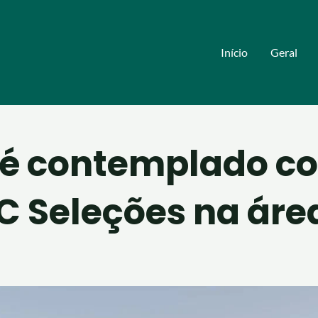
Início
Geral
l é contemplado c
AC Seleções na áre