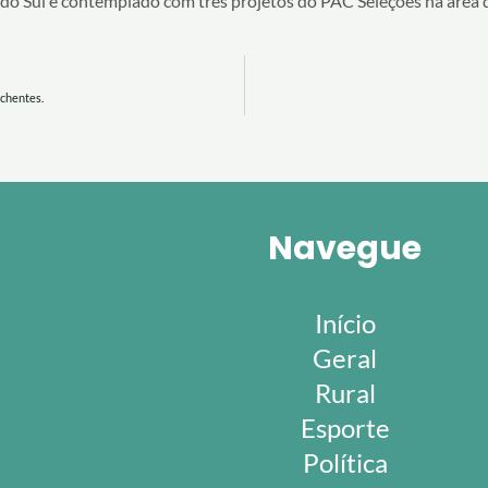
 do Sul é contemplado com três projetos do PAC Seleções na área 
nchentes.
Navegue
Início
Geral
Rural
Esporte
Política