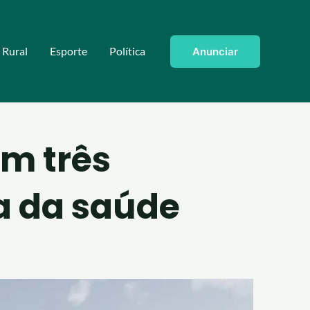
Rural
Esporte
Política
Anunciar
om três
a da saúde