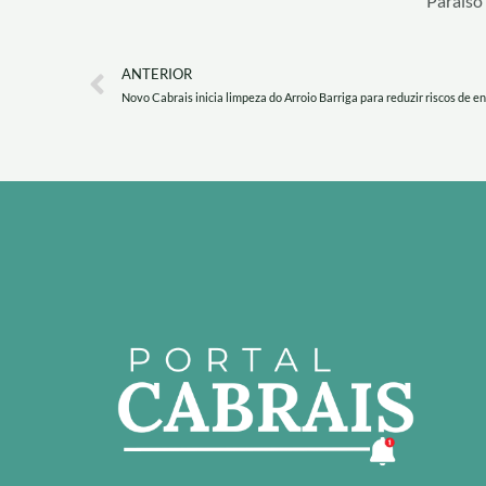
Paraíso
Prev
ANTERIOR
Novo Cabrais inicia limpeza do Arroio Barriga para reduzir riscos de e