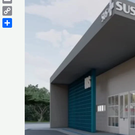
Email
Copy
Link
Share