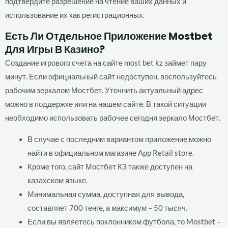
подтвердите разрешение на чтение ваших данных и
использование их как регистрационных.
Есть Ли Отдельное Приложение Mostbet
Для Игры В Казино?
Создание игрового счета на сайте most bet kz займет пару
минут. Если официальный сайт недоступен, воспользуйтесь
рабочим зеркалом Мостбет. Уточнить актуальный адрес
можно в поддержке или на нашем сайте. В такой ситуации
необходимо использовать рабочее сегодня зеркало Мостбет.
В случае с последним вариантом приложение можно
найти в официальном магазине App Retail store.
Кроме того, сайт Мостбет КЗ также доступен на
казахском языке.
Минимальная сумма, доступная для вывода,
составляет 700 тенге, а максимум – 50 тысяч.
Если вы являетесь поклонником футбола, то Mostbet –