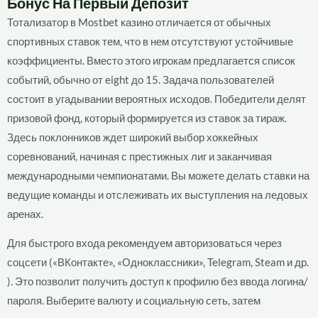
Бонус На Первый Депозит
Тотализатор в Mostbet казино отличается от обычных
спортивных ставок тем, что в нем отсутствуют устойчивые
коэффициенты. Вместо этого игрокам предлагается список
событий, обычно от eight до 15. Задача пользователей
состоит в угадывании вероятных исходов. Победители делят
призовой фонд, который формируется из ставок за тираж.
Здесь поклонников ждет широкий выбор хоккейных
соревнований, начиная с престижных лиг и заканчивая
международными чемпионатами. Вы можете делать ставки на
ведущие команды и отслеживать их выступления на ледовых
аренах.
Для быстрого входа рекомендуем авторизоваться через
соцсети («ВКонтакте», «Одноклассники», Telegram, Steam и др.
). Это позволит получить доступ к профилю без ввода логина/
пароля. Выберите валюту и социальную сеть, затем