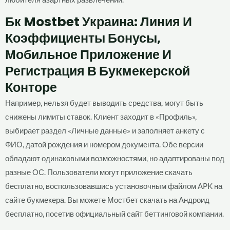
Бк Mostbet Украина: Линия И
Коэффициенты Бонусы,
Мобильное Приложение И
Регистрация В Букмекерской
Конторе
Например, нельзя будет выводить средства, могут быть
снижены лимиты ставок. Клиент заходит в «Профиль»,
выбирает раздел «Личные данные» и заполняет анкету с
ФИО, датой рождения и номером документа. Обе версии
обладают одинаковыми возможностями, но адаптированы под
разные ОС. Пользователи могут приложение скачать
бесплатно, воспользовавшись установочным файлом APK на
сайте букмекера. Вы можете Мостбет скачать на Андроид
бесплатно, посетив официальный сайт беттинговой компании.