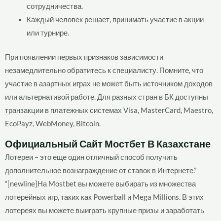
сотрудничества.
Каждый человек решает, принимать участие в акции
или турнире.
При появлении первых признаков зависимости
незамедлительно обратитесь к специалисту. Помните, что
участие в азартных играх не может быть источником доходов
или альтернативой работе. Для разных стран в БК доступны
транзакции в платежных системах Visa, MasterCard, Maestro,
EcoPayz, WebMoney, Bitcoin.
Официальный Сайт Мостбет В Казахстане
Лотереи – это еще один отличный способ получить
дополнительное вознаграждение от ставок в Интернете.”
“[newline]На Mostbet вы можете выбирать из множества
лотерейных игр, таких как Powerball и Mega Millions. В этих
лотереях вы можете выиграть крупные призы и заработать