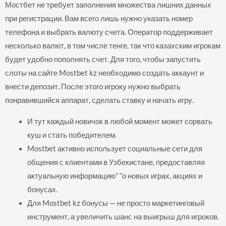
Мостбет не требует заполнения множества лишних данных
при регистрации. Вам всего лишь нужно указать номер
телефона и выбрать валюту счета. Оператор поддерживает
несколько валют, в том числе тенге, так что казахским игрокам
будет удобно пополнять счет. Для того, чтобы запустить
слоты на сайте Mostbet kz необходимо создать аккаунт и
внести депозит. После этого игроку нужно выбрать
понравившийся аппарат, сделать ставку и начать игру.
И тут каждый новичок в любой момент может сорвать
куш и стать победителем.
Mostbet активно использует социальные сети для
общения с клиентами в Узбекистане, предоставляя
актуальную информацию” “о новых играх, акциях и
бонусах.
Для Mostbet kz бонусы — не просто маркетинговый
инструмент, а увеличить шанс на выигрыш для игроков.