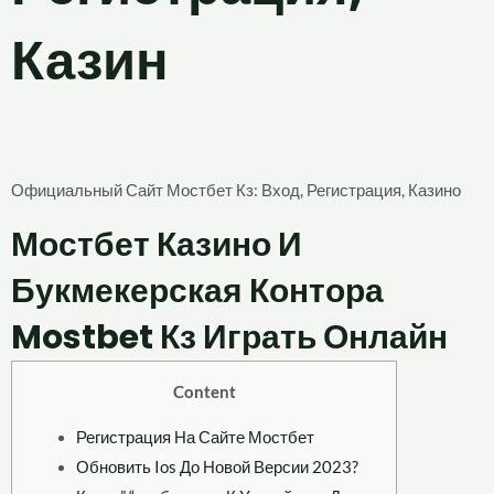
Казин
Официальный Сайт Мостбет Кз: Вход, Регистрация, Казино
Мостбет Казино И
Букмекерская Контора
Mostbet Кз Играть Онлайн
Content
Регистрация На Сайте Мостбет
Обновить Ios До Новой Версии 2023?