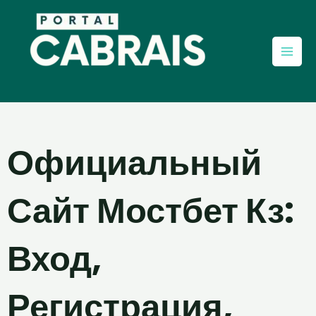
Ir
Mai
para
Men
o
conteúdo
Официальный
Сайт Мостбет Кз:
Вход,
Регистрация,