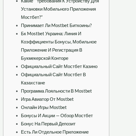
Какие” “требования К Устройству Для
Установки Мобильного Приложения
Мостбет?”
Принимает Ли Mostbet Биткоины?
Бк Mostbet Украина: Линия И
Коэффициенты Бонусы, Мобильное
Приложение И Регистрация В
Букмекерской Конторе
Официальный Сайт Мостбет Казино
Официальный Сайт Мостбет В
Казахстане
Программа Лояльности В Mostbet
Игра Авиатор От Mostbet
Онлайн Игры Mostbet
Бонусы И Акции — Обзор Мостбет
Бонус На Первый Депозит
Есть Ли Отдельное Приложение