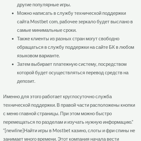
другие популярные игры.
Можно написать в службу технической поддержки
сайта Mostbet com, рабочее зеркало будет выслано в
самые минимальные сроки.
Также клиенты из разных стран могут свободно
обращаться в службу поддержки на сайте БК в любом
языковом варианте.
Затем выбирает платежную систему, посредством
которой будет осуществляться перевод средств на
депозит.
Именно для этого работает круглосуточно служба
технической поддержки. В правой части расположены кнопки
с меню главной страницы. При этом можно быстро
перемещаться по разделам и изучать нужную информацию.”
“[newline]Найти игры в Mostbet казино, слоты и фри спины не
занимает много времени. Этот компания начала вести