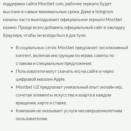
поддержки сайта Mostbet com, рабочее зеркало будет
выслано в самые минимальные сроки. Даже в telegram-
каналы часто выкладывают официальное зеркало Mostbet
казино. Проще всего добавить официальный сайт в закладку
браузера, чтобы он всегда был в доступе.
В социальных сетях Mostbet предлагает эксклюзивный
контент, включая инструкции по играм, советы по
ставкам и специальные предложения.
Пользователи могут скачать его на сайте и через
цифровой магазин Apple.
Mostbet UZ предлагает уникальный опыт онлайн-игр,
сочетая элементы искусства и азарта в каждом
вращении, карте и ставке.
Компания не оказывает услуги несовершеннолетним
пользователям.