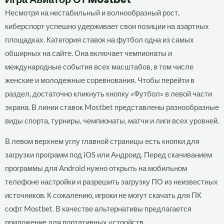
Несмотря на нестабильный и волнообразный рост,
киберспорт успешно удерживает свои позиции на азартных
площадках. Категория ставок на футбол одна из самых
обширных на сайте. Она включает чемпионаты и
международные события всех масштабов, в том числе
женские и молодежные соревнования. Чтобы перейти в
раздел, достаточно кликнуть кнопку «Футбол» в левой части
экрана. В линии ставок Mostbet представлены разнообразные
виды спорта, турниры, чемпионаты, матчи и лиги всех уровней.
В левом верхнем углу главной страницы есть кнопки для
загрузки программ под iOS или Андроид. Перед скачиванием
программы для Android нужно открыть на мобильном
телефоне настройки и разрешить загрузку ПО из неизвестных
источников. К сожалению, игроки не могут скачать для ПК
софт Mostbet. В качестве альтернативы предлагается
приложение для портативных устройств.