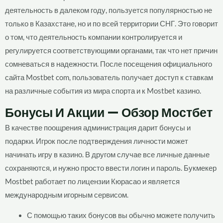
деятельность в далеком году, пользуется популярностью не
только в Казахстане, но и по всей территории СНГ. Это говорит
о том, что деятельность компании контролируется и
регулируется соответствующими органами, так что нет причин
сомневаться в надежности. После посещения официального
сайта Mostbet com, пользователь получает доступ к ставкам
на различные события из мира спорта и к Mostbet казино.
Бонусы И Акции — Обзор Мостбет
В качестве поощрения администрация дарит бонусы и
подарки. Игрок после подтверждения личности может
начинать игру в казино. В другом случае все личные данные
сохраняются, и нужно просто ввести логин и пароль. Букмекер
Mostbet работает по лицензии Кюрасао и является
международным игорным сервисом.
С помощью таких бонусов вы обычно можете получить