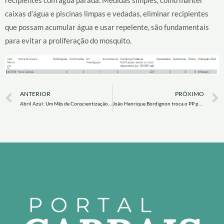
recipientes com água parada. Medidas simples, como manter
caixas d’água e piscinas limpas e vedadas, eliminar recipientes
que possam acumular água e usar repelente, são fundamentais
para evitar a proliferação do mosquito.
Prev
ANTERIOR
PRÓXIMO
Abril Azul: Um Mês de Conscientização e Inclusão para o Autismo
João Henrique Bordignon troca o PP pelo PDT em movimentação política em Novo Cabrais