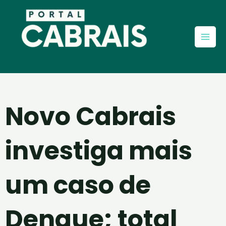
Ir
Mai
para
Men
o
conteúdo
Novo Cabrais
investiga mais
um caso de
Dengue; total