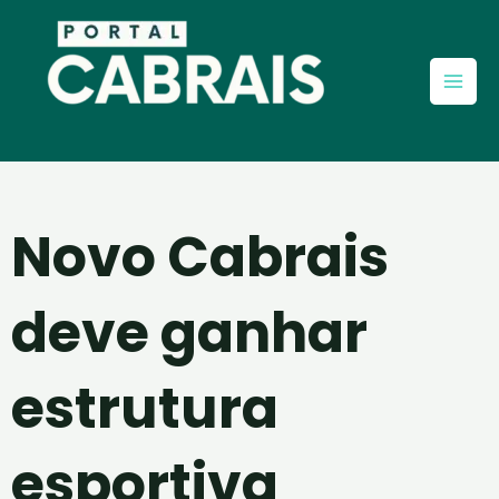
Ir
Mai
para
Men
o
conteúdo
Novo Cabrais
deve ganhar
estrutura
esportiva