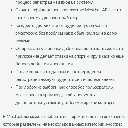
процесс регистрации и входа в систему.
Скачать официальное приложение Mostbet APK – это
шаг к новому уровню онлайн-игр.
Каждый отдельный слот будет запускаться со
смартфона без проблем как в обычном, так и в демо
режиме.
От простоты установки до безопасности платежей, это
приложение делает ставки на спорт и игру в казино еще
более удобными и веселыми.
После ввода всех данных и подтверждения
регистрации аккаунт будет готов к использованию.
При лобом из выбранных способов пользователь
может ввести промокод, чтобы получить
дополнительную выгоду от букмекерской конторы.
В Mostbet вы можете выбрать из широкого спектра игр казино,
которые разделены на несколько важных категорий. Mostbet