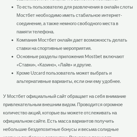
То есть пользователю для развлечения в онлайн слоты
Мостбет необходимо иметь стабильное интернет-
соединение, а также немного свободного места в
памяти телефона.
Компания Мостбет онлайн дает возможность делать
ставки на спортивные мероприятия.
Основные разделы приложения Mostbet включают
«Ставки», «Казино», «Лайв» и другие.
Кроме Uzcard пользователь может выбрать и
альтернативные варианты, если они ему удобнее.
У Мостбет официальный сайт обращает на себя внимание
привлекательным внешним видом. Проводится огромное
количество акций, которые вы можете отслеживать на
официальном сайте. Есть масса вариантов получить
небольшие бездепозитные бонусы и весьма солидные