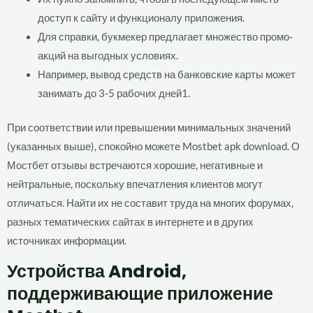
доступ к сайту и функционалу приложения.
Для справки, букмекер предлагает множество промо-
акций на выгодных условиях.
Например, вывод средств на банковские карты может
занимать до 3-5 рабочих дней1.
При соответствии или превышении минимальных значений
(указанных выше), спокойно можете Mostbet apk download. О
Мостбет отзывы встречаются хорошие, негативные и
нейтральные, поскольку впечатления клиентов могут
отличаться. Найти их не составит труда на многих форумах,
разных тематических сайтах в интернете и в других
источниках информации.
Устройства Android,
поддерживающие приложение