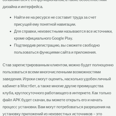
дизайна и интерфейса.
Найти ее на ресурсе не составит труда за счет
присущей ему понятной навигации.
Для справки, неизвестными называются все источники,
кроме официального Google Play.
Подтвердив регистрацию, вы сможете свободно
пользоваться функциями сайта и приложения.
Став зарегистрированным клиентом, можно будет полноценно
пользоваться всеми многочисленными возможностями
заведения. Игроки смогут оценить, насколько удобен личный
кабинет в Мостбет, а также многие другие преимущества
клуба, круглосуточного работающего в интернете. Как только
файл APK будет скачан, вы можете открыть его и начать
процесс установки. Вам могут потребоваться разрешения на
установку приложений из неизвестных источников – это