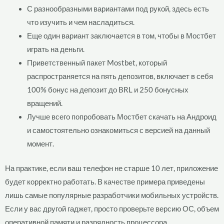
С разнообразными вариантами под рукой, здесь есть
что изучить и чем насладиться.
Еще один вариант заключается в том, чтобы в Мостбет
играть на деньги.
Приветственный пакет Mostbet, который
распространяется на пять депозитов, включает в себя
100% бонус на депозит до BRL и 250 бонусных
вращений.
Лучше всего попробовать Мостбет скачать на Андроид
и самостоятельно ознакомиться с версией на данный
момент.
На практике, если ваш телефон не старше 10 лет, приложение
будет корректно работать. В качестве примера приведены
лишь самые популярные разработчики мобильных устройств.
Если у вас другой гаджет, просто проверьте версию ОС, объем
оперативной памяти и разрядность процессора.