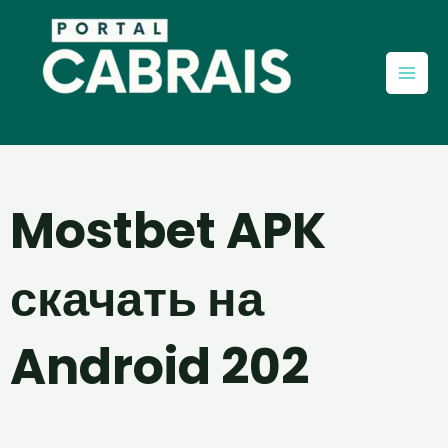
Ir
Mai
para
Men
o
conteúdo
Mostbet APK
скачать на
Android 202