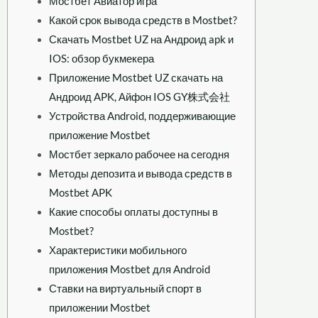
Мостбет Авиатор игра
Какой срок вывода средств в Mostbet?
Скачать Mostbet UZ на Андроид apk и
IOS: обзор букмекера
Приложение Mostbet UZ скачать на
Андроид APK, Айфон IOS GY株式会社
Устройства Android, поддерживающие
приложение Mostbet
Мостбет зеркало рабочее на сегодня
Методы депозита и вывода средств в
Mostbet APK
Какие способы оплаты доступны в
Mostbet?
Характеристики мобильного
приложения Mostbet для Android
Ставки на виртуальный спорт в
приложении Mostbet