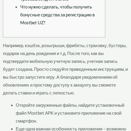
Что нужно сделать, чтобы получить
бонусные средства за регистрацию в
Mostbet UZ?
Например, кэшбэк, розыгрыши, фрибеты, страховку, бустеры,
подарок на день рождения и т.д. После того, как вы
подтвердите мобильную учетную запись, учетная запись
будет создана. Просто следуйте приведенным инструкциям, и
вы быстро запустите игру. А благодаря уведомлениям об
обновлениях и простому доступу к аккаунту вы сможете
делать ставки и играть с легкостью.
Откройте загруженные файлы, найдите установочный
файл Mostbet APK и установите приложение на свой
смартфон.
Еще одна важная особенность приложения – возможно