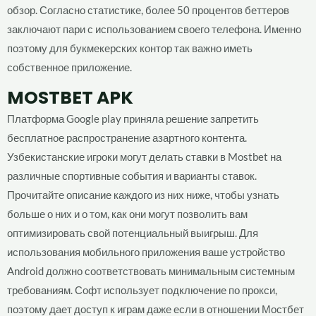
обзор. Согласно статистике, более 50 процентов беттеров
заключают пари с использованием своего телефона. Именно
поэтому для букмекерских контор так важно иметь
собственное приложение.
MOSTBET APK
Платформа Google play приняла решение запретить
бесплатное распространение азартного контента.
Узбекистанские игроки могут делать ставки в Mostbet на
различные спортивные события и варианты ставок.
Прочитайте описание каждого из них ниже, чтобы узнать
больше о них и о том, как они могут позволить вам
оптимизировать свой потенциальный выигрыш. Для
использования мобильного приложения ваше устройство
Android должно соответствовать минимальным системным
требованиям. Софт использует подключение по прокси,
поэтому дает доступ к играм даже если в отношении Мостбет