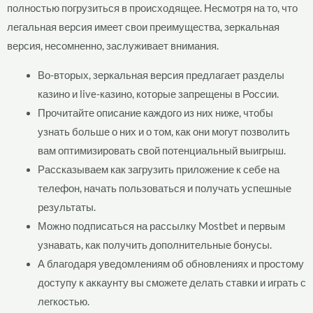
полностью погрузиться в происходящее. Несмотря на то, что
легальная версия имеет свои преимущества, зеркальная
версия, несомненно, заслуживает внимания.
Во-вторых, зеркальная версия предлагает разделы
казино и live-казино, которые запрещены в России.
Прочитайте описание каждого из них ниже, чтобы
узнать больше о них и о том, как они могут позволить
вам оптимизировать свой потенциальный выигрыш.
Рассказываем как загрузить приложение к себе на
телефон, начать пользоваться и получать успешные
результаты.
Можно подписаться на рассылку Mostbet и первым
узнавать, как получить дополнительные бонусы.
А благодаря уведомлениям об обновлениях и простому
доступу к аккаунту вы сможете делать ставки и играть с
легкостью.