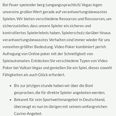
Bei Feuer speiender berg (umgangssprachlich) Vegas legen
unsereins großen Wert gerade auf verantwortungsbewusstes
Spielen. Wir bieten verschiedene Resources und Ressourcen, um
sicherzustellen, dass unsere Spieler ein sicheres und
kontrolliertes Spielerlebnis haben. Spielerschutz darüber hinaus
verantwortungsbewusstes Verhalten sind immer wieder für uns
vonseiten größter Bedeutung. Video Poker kombiniert perish
Aufregung von Online poker mit der Schnelligkeit von
Spielautomaten. Entdecken Sie verschiedene Typen von Video
Poker bei Vulkan Vegas und genießen Sie ein Spiel, dieses sowohl
Fähigkeiten als auch Glück erfordert.
Bis zur jetzigen stunde haben wir über die Boni
gesprochen, die für direkte Spieler angeboten werden.
Bekannt für sein Sportwettenangebot in Deutschland,
überzeugt es nun im übrigen mit seinem umfangreichen
Casino-Angebot.