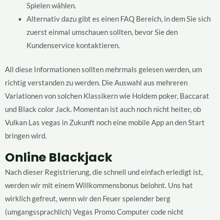
Spielen wählen.
Alternativ dazu gibt es einen FAQ Bereich, in dem Sie sich
zuerst einmal umschauen sollten, bevor Sie den
Kundenservice kontaktieren.
All diese Informationen sollten mehrmals gelesen werden, um
richtig verstanden zu werden. Die Auswahl aus mehreren
Variationen von solchen Klassikern wie Holdem poker, Baccarat
und Black color Jack. Momentan ist auch noch nicht heiter, ob
Vulkan Las vegas in Zukunft noch eine mobile App an den Start
bringen wird.
Online Blackjack
Nach dieser Registrierung, die schnell und einfach erledigt ist,
werden wir mit einem Willkommensbonus belohnt. Uns hat
wirklich gefreut, wenn wir den Feuer speiender berg
(umgangssprachlich) Vegas Promo Computer code nicht