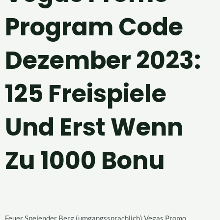
Program Code
Dezember 2023:
125 Freispiele
Und Erst Wenn
Zu 1000 Bonu
Feuer Speiender Berg (umgangssprachlich) Vegas Promo