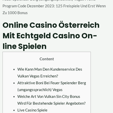
Program Code Dezember 2023: 125 Freispiele Und Erst Wenn
Zu 1000 Bonus
Online Casino Österreich
Mit Echtgeld Casino On-
line Spielen
Content
Wie Kann Man Den Kundenservice Des
Vulkan Vegas Erreichen?
Attraktive Boni Bei Feuer Speiender Berg
(umgangssprachlich) Vegas
Welche Art Von Vulkan Sin City Bonus
Wird Für Bestehende Spieler Angeboten?
Live Casino Spiele