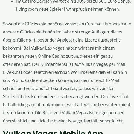
Im Casino Bereich wartet ein 100% bis zu 500 Euro Bonus,
living room neue Spieler in Anspruch nehmen können.
Sowohl die Glücksspielbehörde vonseiten Curacao als ebenso alle
anderen Glücksspielbehörden haben strenge Auflagen, die es
über erfüllen gilt, bevor der Anbieter eine Lizenz ausgestellt
bekommt. Bei Vulkan Las vegas haben wir sera mit einem
bekannten neuen Online Casino zu tun, dieses einiges zu
offerieren hat. Der Kundendienst ist auf Vulkan Vegas per Mail,
Live-Chat oder Telefon erreichbar. Wo unsereins den Vulkan Sin
city Promo Code entdecken können, wurden for each E-Mail
schnell und verständlich beantwortet, sodass wir von der
Seriosität des Kundendienstes überzeugt wurden. Der Live-Chat
hat allerdings nicht funktioniert, weshalb wir ihn bei weitem nicht
testen konnten. Die Seite von Vulkan Vegas ist ausgesprochen
übersichtlich und kick the bucket Navigation fällt super leicht.
Vulkan Vegas Mobile App