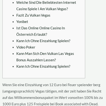
Welche Sind Die Beliebtesten Internet
Casino Spiele I Am Vulkan Vegas?
Fazit Zu Vulkan Vegas
Yonibet
Ist Das Online Online Casino In
Österreich Erlaubt?
Kann Ich Ohne Einzahlung Spielen?
Video Poker
Kann Man Sich Den Vulkan Las Vegas
Bonus Auszahlen Lassen?
Kann Ich Ohne Einzahlung Spielen?
Wenn Sie eine Einzahlung von 12 Euro bei Feuer speiender berg
(umgangssprachlich) Vegas tätigen, mit der zeit haben Sie Recht
auf das Willkommensbonuspaket im Wert vonseiten 100% bis zu
1000 Euro plus 125 Freispiele bei Book associated with Dead.