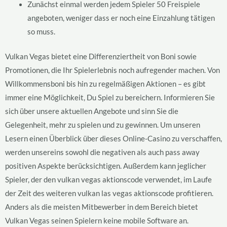
Zunächst einmal werden jedem Spieler 50 Freispiele
angeboten, weniger dass er noch eine Einzahlung tätigen
so muss.
Vulkan Vegas bietet eine Differenziertheit von Boni sowie
Promotionen, die Ihr Spielerlebnis noch aufregender machen. Von
Willkommensboni bis hin zu regelmäßigen Aktionen – es gibt
immer eine Möglichkeit, Du Spiel zu bereichern. Informieren Sie
sich über unsere aktuellen Angebote und sinn Sie die
Gelegenheit, mehr zu spielen und zu gewinnen. Um unseren
Lesern einen Überblick über dieses Online-Casino zu verschaffen,
werden unsereins sowohl die negativen als auch pass away
positiven Aspekte berücksichtigen. Außerdem kann jeglicher
Spieler, der den vulkan vegas aktionscode verwendet, im Laufe
der Zeit des weiteren vulkan las vegas aktionscode profitieren.
Anders als die meisten Mitbewerber in dem Bereich bietet
Vulkan Vegas seinen Spielern keine mobile Software an.