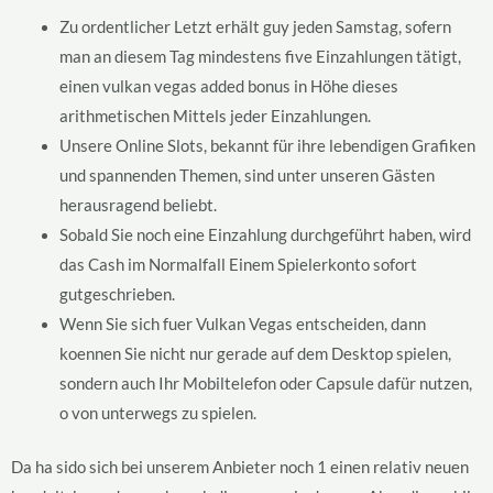
Zu ordentlicher Letzt erhält guy jeden Samstag, sofern
man an diesem Tag mindestens five Einzahlungen tätigt,
einen vulkan vegas added bonus in Höhe dieses
arithmetischen Mittels jeder Einzahlungen.
Unsere Online Slots, bekannt für ihre lebendigen Grafiken
und spannenden Themen, sind unter unseren Gästen
herausragend beliebt.
Sobald Sie noch eine Einzahlung durchgeführt haben, wird
das Cash im Normalfall Einem Spielerkonto sofort
gutgeschrieben.
Wenn Sie sich fuer Vulkan Vegas entscheiden, dann
koennen Sie nicht nur gerade auf dem Desktop spielen,
sondern auch Ihr Mobiltelefon oder Capsule dafür nutzen,
o von unterwegs zu spielen.
Da ha sido sich bei unserem Anbieter noch 1 einen relativ neuen