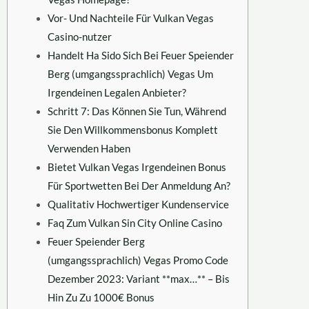
Vor- Und Nachteile Für Vulkan Vegas
Casino-nutzer
Handelt Ha Sido Sich Bei Feuer Speiender
Berg (umgangssprachlich) Vegas Um
Irgendeinen Legalen Anbieter?
Schritt 7: Das Können Sie Tun, Während
Sie Den Willkommensbonus Komplett
Verwenden Haben
Bietet Vulkan Vegas Irgendeinen Bonus
Für Sportwetten Bei Der Anmeldung An?
Qualitativ Hochwertiger Kundenservice
Faq Zum Vulkan Sin City Online Casino
Feuer Speiender Berg
(umgangssprachlich) Vegas Promo Code
Dezember 2023: Variant **max…** – Bis
Hin Zu Zu 1000€ Bonus