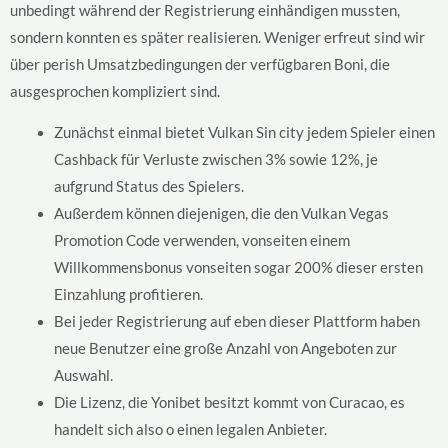
unbedingt während der Registrierung einhändigen mussten,
sondern konnten es später realisieren. Weniger erfreut sind wir
über perish Umsatzbedingungen der verfügbaren Boni, die
ausgesprochen kompliziert sind.
Zunächst einmal bietet Vulkan Sin city jedem Spieler einen
Cashback für Verluste zwischen 3% sowie 12%, je
aufgrund Status des Spielers.
Außerdem können diejenigen, die den Vulkan Vegas
Promotion Code verwenden, vonseiten einem
Willkommensbonus vonseiten sogar 200% dieser ersten
Einzahlung profitieren.
Bei jeder Registrierung auf eben dieser Plattform haben
neue Benutzer eine große Anzahl von Angeboten zur
Auswahl.
Die Lizenz, die Yonibet besitzt kommt von Curacao, es
handelt sich also o einen legalen Anbieter.