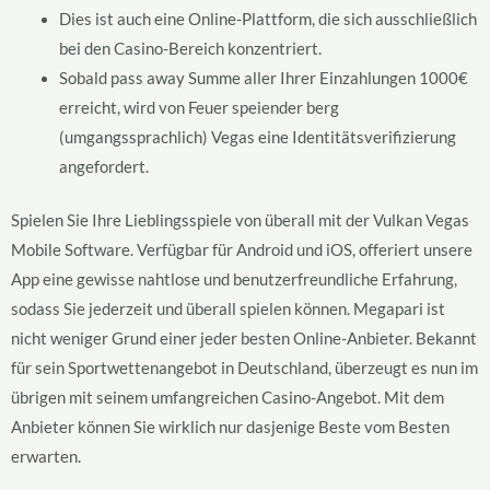
Dies ist auch eine Online-Plattform, die sich ausschließlich
bei den Casino-Bereich konzentriert.
Sobald pass away Summe aller Ihrer Einzahlungen 1000€
erreicht, wird von Feuer speiender berg
(umgangssprachlich) Vegas eine Identitätsverifizierung
angefordert.
Spielen Sie Ihre Lieblingsspiele von überall mit der Vulkan Vegas
Mobile Software. Verfügbar für Android und iOS, offeriert unsere
App eine gewisse nahtlose und benutzerfreundliche Erfahrung,
sodass Sie jederzeit und überall spielen können. Megapari ist
nicht weniger Grund einer jeder besten Online-Anbieter. Bekannt
für sein Sportwettenangebot in Deutschland, überzeugt es nun im
übrigen mit seinem umfangreichen Casino-Angebot. Mit dem
Anbieter können Sie wirklich nur dasjenige Beste vom Besten
erwarten.