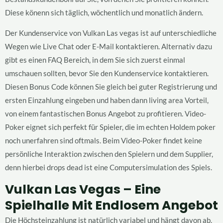
Diese könenn sich täglich, wöchentlich und monatlich ändern.
Der Kundenservice von Vulkan Las vegas ist auf unterschiedliche
Wegen wie Live Chat oder E-Mail kontaktieren. Alternativ dazu
gibt es einen FAQ Bereich, in dem Sie sich zuerst einmal
umschauen sollten, bevor Sie den Kundenservice kontaktieren.
Diesen Bonus Code können Sie gleich bei guter Registrierung und
ersten Einzahlung eingeben und haben dann living area Vorteil,
von einem fantastischen Bonus Angebot zu profitieren. Video-
Poker eignet sich perfekt für Spieler, die im echten Holdem poker
noch unerfahren sind oftmals. Beim Video-Poker findet keine
persönliche Interaktion zwischen den Spielern und dem Supplier,
denn hierbei drops dead ist eine Computersimulation des Spiels.
Vulkan Las Vegas – Eine
Spielhalle Mit Endlosem Angebot
Die Höchsteinzahlung ist natürlich variabel und hängt davon ab,