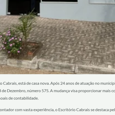
o Cabrais, está de casa nova. Após 24 anos de atuação no municípi
 28 de Dezembro, número 575. A mudança visa proporcionar mais co
oais de contabilidade.
contador com vasta experiência, o Escritório Cabrais se destaca p