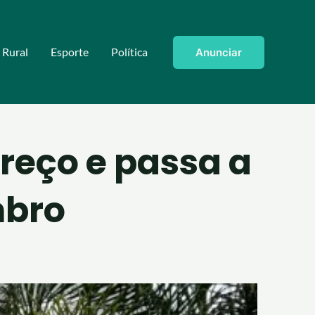
Rural
Esporte
Política
Anunciar
reço e passa a
mbro