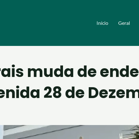
Início
Geral
rais muda de ende
enida 28 de Deze