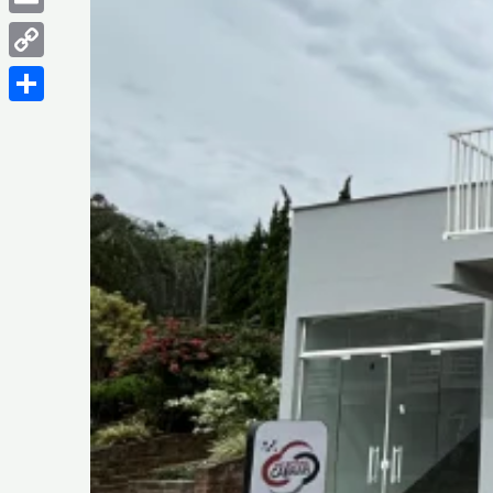
Email
Copy
Link
Share