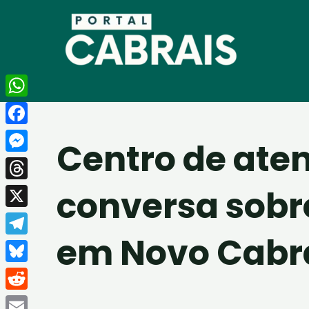
Ir
para
o
conteúdo
WhatsApp
Facebook
Centro de aten
Messenger
conversa sobr
Threads
X
em Novo Cabra
Telegram
Bluesky
Reddit