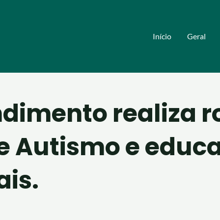
Início
Geral
dimento realiza r
e Autismo e educa
is.