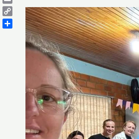
Email
Copy
Link
Share