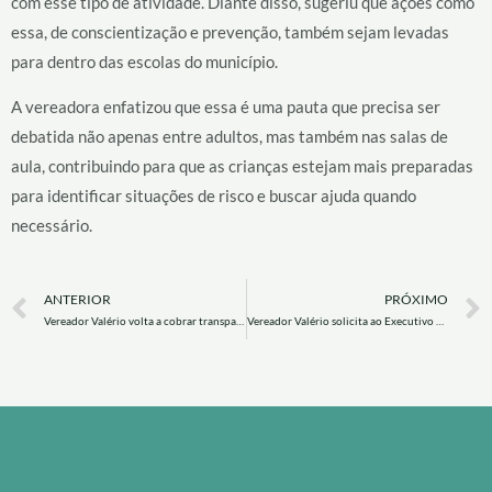
com esse tipo de atividade. Diante disso, sugeriu que ações como
essa, de conscientização e prevenção, também sejam levadas
para dentro das escolas do município.
A vereadora enfatizou que essa é uma pauta que precisa ser
debatida não apenas entre adultos, mas também nas salas de
aula, contribuindo para que as crianças estejam mais preparadas
para identificar situações de risco e buscar ajuda quando
necessário.
Prev
ANTERIOR
PRÓXIMO
Vereador Valério volta a cobrar transparência nos pagamentos da saúde e questiona possíveis privilégios.
Vereador Valério solicita ao Executivo horário estendido no posto de saúde para atender demanda da população