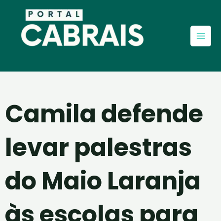
Ir
Mai
para
Men
o
conteúdo
Camila defende
levar palestras
do Maio Laranja
às escolas para