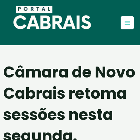
Ir
Mai
para
Men
o
conteúdo
Câmara de Novo
Cabrais retoma
sessões nesta
segunda.