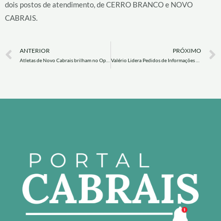
dois postos de atendimento, de CERRO BRANCO e NOVO
CABRAIS.
Prev
ANTERIOR
PRÓXIMO
Atletas de Novo Cabrais brilham no Open Internacional de Karatê em Santa Cruz do Sul
Valério Lidera Pedidos de Informações na Primeira Sessão de 2025, incluindo Resultado das Ocorrências no Parque de Máquinas