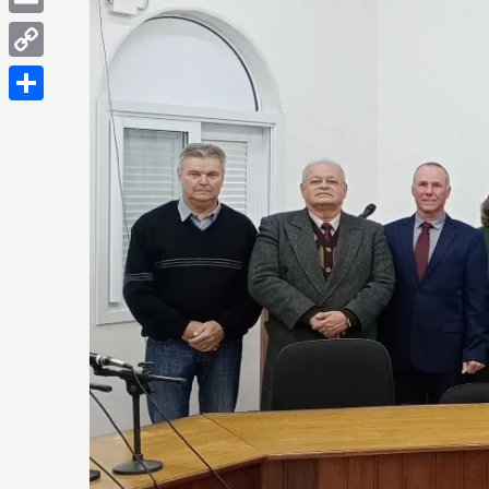
Email
Copy
Link
Share