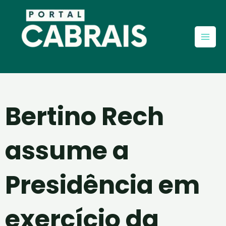
Ir
Mai
para
Men
o
conteúdo
Bertino Rech
assume a
Presidência em
exercício da