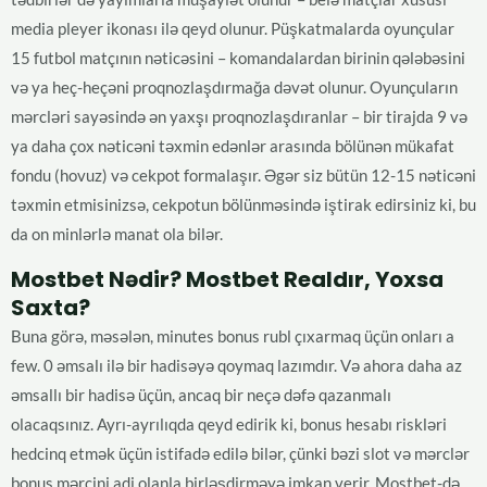
media pleyer ikonası ilə qeyd olunur. Püşkatmalarda oyunçular
15 futbol matçının nəticəsini – komandalardan birinin qələbəsini
və ya heç-heçəni proqnozlaşdırmağa dəvət olunur. Oyunçuların
mərcləri sayəsində ən yaxşı proqnozlaşdıranlar – bir tirajda 9 və
ya daha çox nəticəni təxmin edənlər arasında bölünən mükafat
fondu (hovuz) və cekpot formalaşır. Əgər siz bütün 12-15 nəticəni
təxmin etmisinizsə, cekpotun bölünməsində iştirak edirsiniz ki, bu
da on minlərlə manat ola bilər.
Mostbet Nədir? Mostbet Realdır, Yoxsa
Saxta?
Buna görə, məsələn, minutes bonus rubl çıxarmaq üçün onları a
few. 0 əmsalı ilə bir hadisəyə qoymaq lazımdır. Və ahora daha az
əmsallı bir hadisə üçün, ancaq bir neçə dəfə qazanmalı
olacaqsınız. Ayrı-ayrılıqda qeyd edirik ki, bonus hesabı riskləri
hedcinq etmək üçün istifadə edilə bilər, çünki bəzi slot və mərclər
bonus mərcini adi olanla birləşdirməyə imkan verir. Mostbet-də