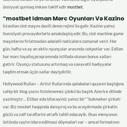
ünsiyyət qurmaq imkanı təklif edir
mostbet
.
“mostbet Idman Mərc Oyunları Və Kazino
İstənilən slot maşını daxili demo rejimi ilə gəlir. Kazino yalnız
lisenziyalı provayderlərlə əməkdaşlıq edir. Bu, slot machine game
maşınlarını fırlatmadan ədalətli nəticələrə zəmanət verir. Hər
gün, həftə və ay ən aktiv oyunçular arasında cekpotlar var. Edilən
hər mərc loyallıq proqramında istifadə olunan bonus xalları
gətirir. Oyunçu statusunu artırmaq və səxavətli hədiyyələr
təqdim etmək üçün xallar dəyişdirilir.
Hollywood Rulları – Artist Rullarında qələbələri qazanın başlığına
sahip bir blog yazısı listelenemez çünkü bu başlık Azerice dilinde
yazılmıştır… Etibar edə biləcəyiniz yalnız bir” “bukmeker şirkəti
var. Biz mosbet haqqında danışırıq və bu araşdırmada şirkətin
güclü və zəif tərəflərini ətraflı təhlil edəcəyik. Əsas menyunun
üstündə saytın idarə edilməsi düymələri var – əmsal formatının