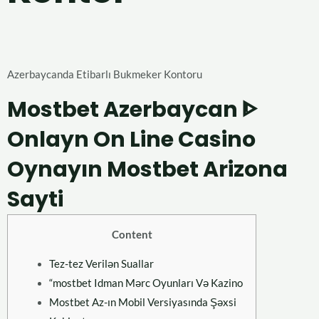
Azerbaycanda Etibarlı Bukmeker Kontoru
Mostbet Azerbaycan ᐈ
Onlayn On Line Casino
Oynayın Mostbet Arizona
Sayti
Content
Tez-tez Verilən Suallar
“mostbet Idman Mərc Oyunları Və Kazino
Mostbet Az-ın Mobil Versiyasında Şəxsi