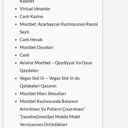
Kabinet
Virtual Idmanlar
Canlı Kazino
Mostbet: Azərbaycan Kazinosunun Rəsmi
Saytı
Canlı Hesab
Mostbet Oyunları
Canlı
Aviator Mostbet – Qeydiyyat Və Oyun
Qaydaları
Vegas Slot Iii — Vegas Slot Iii-də
Qələbələri Qazanın
Mostbet Mərc Əmsalları
Mostbet Kazinosunda Balansın
Artırılması Və Pulların Çıxarılması”
“[newline]mostbet Mobile Mobil
Versiyasının Üstünlükləri