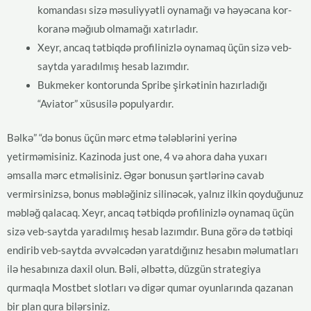
komandası sizə məsuliyyətli oynamağı və həyəcana kor-
koranə məğıub olmamağı xatırladır.
Xeyr, ancaq tətbiqdə profilinizlə oynamaq üçün sizə veb-
saytda yaradılmış hesab lazımdır.
Bukmeker kontorunda Spribe şirkətinin hazırladığı
“Aviator” xüsusilə populyardır.
Bəlkə” “də bonus üçün mərc etmə tələblərini yerinə
yetirməmisiniz. Kazinoda just one, 4 və ahora daha yuxarı
əmsalla mərc etməlisiniz. Əgər bonusun şərtlərinə cavab
vermirsinizsə, bonus məbləğiniz silinəcək, yalnız ilkin qoyduğunuz
məbləğ qalacaq. Xeyr, ancaq tətbiqdə profilinizlə oynamaq üçün
sizə veb-saytda yaradılmış hesab lazımdır. Buna görə də tətbiqi
endirib veb-saytda əvvəlcədən yaratdığınız hesabın məlumatları
ilə hesabınıza daxil olun. Bəli, əlbəttə, düzgün strategiya
qurmaqla Mostbet slotları və digər qumar oyunlarında qazanan
bir plan qura bilərsiniz.