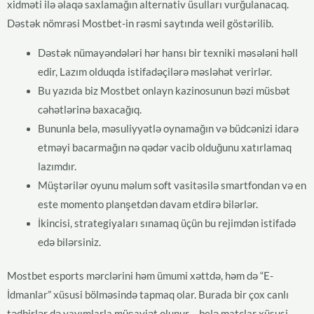
xidməti ilə əlaqə saxlamağın alternativ üsulları vurğulanacaq.
Dəstək nömrəsi Mostbet-in rəsmi saytında weil göstərilib.
Dəstək nümayəndələri hər hansı bir texniki məsələni həll
edir, Lazım olduqda istifadəçilərə məsləhət verirlər.
Bu yazıda biz Mostbet onlayn kazinosunun bəzi müsbət
cəhətlərinə baxacağıq.
Bununla belə, məsuliyyətlə oynamağın və büdcənizi idarə
etməyi bacarmağın nə qədər vacib olduğunu xatırlamaq
lazımdır.
Müştərilər oyunu məlum soft vasitəsilə smartfondan və en
este momento planşetdən davam etdirə bilərlər.
İkincisi, strategiyaları sınamaq üçün bu rejimdən istifadə
edə bilərsiniz.
Mostbet esports mərclərini həm ümumi xəttdə, həm də “E-
İdmanlar” xüsusi bölməsində tapmaq olar. Burada bir çox canlı
tədbirlər də yayımlarla müşayiət olunur – belə matçlar xüsusi