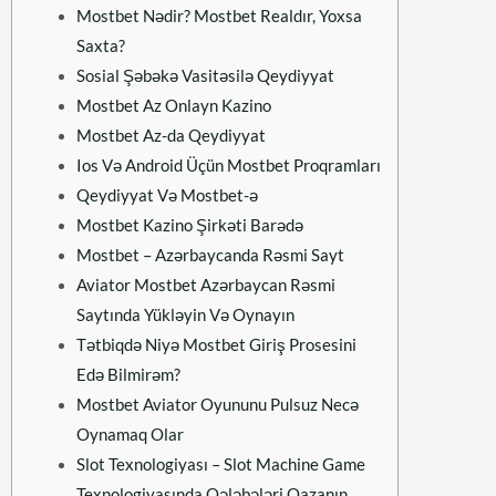
Mostbet Nədir? Mostbet Realdır, Yoxsa
Saxta?
Sosial Şəbəkə Vasitəsilə Qeydiyyat
Mostbet Az Onlayn Kazino
Mostbet Az-da Qeydiyyat
Ios Və Android Üçün Mostbet Proqramları
Qeydiyyat Və Mostbet-ə
Mostbet Kazino Şirkəti Barədə
Mostbet – Azərbaycanda Rəsmi Sayt
Aviator Mostbet Azərbaycan Rəsmi
Saytında Yükləyin Və Oynayın
Tətbiqdə Niyə Mostbet Giriş Prosesini
Edə Bilmirəm?
Mostbet Aviator Oyununu Pulsuz Necə
Oynamaq Olar
Slot Texnologiyası – Slot Machine Game
Texnologiyasında Qələbələri Qazanın