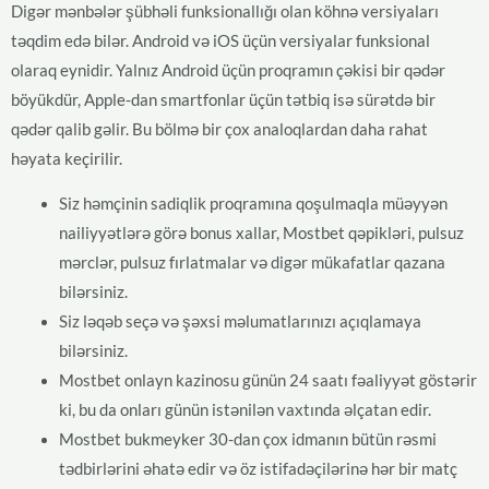
Digər mənbələr şübhəli funksionallığı olan köhnə versiyaları
təqdim edə bilər. Android və iOS üçün versiyalar funksional
olaraq eynidir. Yalnız Android üçün proqramın çəkisi bir qədər
böyükdür, Apple-dan smartfonlar üçün tətbiq isə sürətdə bir
qədər qalib gəlir. Bu bölmə bir çox analoqlardan daha rahat
həyata keçirilir.
Siz həmçinin sadiqlik proqramına qoşulmaqla müəyyən
nailiyyətlərə görə bonus xallar, Mostbet qəpikləri, pulsuz
mərclər, pulsuz fırlatmalar və digər mükafatlar qazana
bilərsiniz.
Siz ləqəb seçə və şəxsi məlumatlarınızı açıqlamaya
bilərsiniz.
Mostbet onlayn kazinosu günün 24 saatı fəaliyyət göstərir
ki, bu da onları günün istənilən vaxtında əlçatan edir.
Mostbet bukmeyker 30-dan çox idmanın bütün rəsmi
tədbirlərini əhatə edir və öz istifadəçilərinə hər bir matç