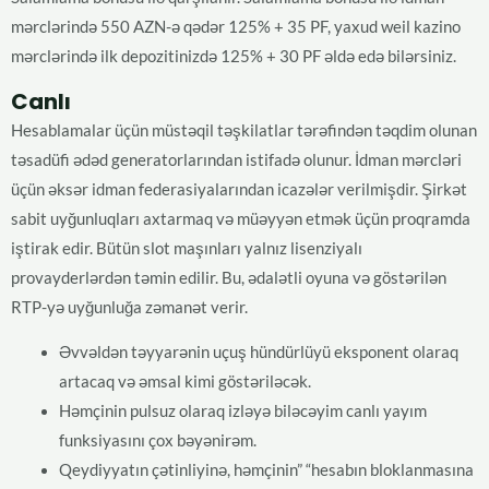
mərclərində 550 AZN-ə qədər 125% + 35 PF, yaxud weil kazino
mərclərində ilk depozitinizdə 125% + 30 PF əldə edə bilərsiniz.
Canlı
Hesablamalar üçün müstəqil təşkilatlar tərəfindən təqdim olunan
təsadüfi ədəd generatorlarından istifadə olunur. İdman mərcləri
üçün əksər idman federasiyalarından icazələr verilmişdir. Şirkət
sabit uyğunluqları axtarmaq və müəyyən etmək üçün proqramda
iştirak edir. Bütün slot maşınları yalnız lisenziyalı
provayderlərdən təmin edilir. Bu, ədalətli oyuna və göstərilən
RTP-yə uyğunluğa zəmanət verir.
Əvvəldən təyyarənin uçuş hündürlüyü eksponent olaraq
artacaq və əmsal kimi göstəriləcək.
Həmçinin pulsuz olaraq izləyə biləcəyim canlı yayım
funksiyasını çox bəyənirəm.
Qeydiyyatın çətinliyinə, həmçinin” “hesabın bloklanmasına