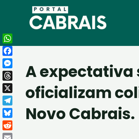
Ir
para
o
conteúdo
WhatsApp
Facebook
A expectativa 
Messenger
oficializam co
Threads
X
Novo Cabrais.
Telegram
Bluesky
Reddit