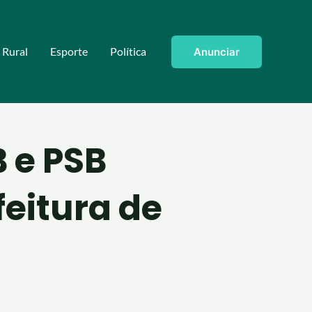
Rural
Esporte
Política
Anunciar
 e PSB
feitura de