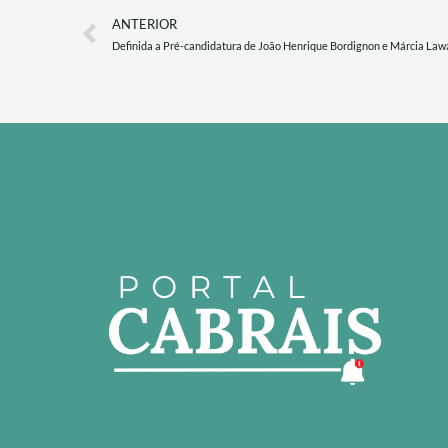
Prev
ANTERIOR
Definida a Pré-candidatura de João Henrique Bordignon e Márcia Lawa