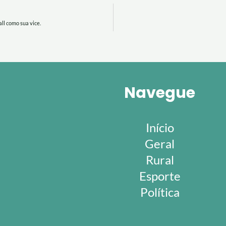
ll como sua vice.
Navegue
Início
Geral
Rural
Esporte
Política