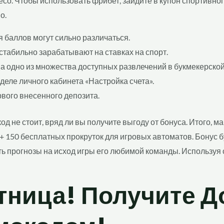
есо. Чтобы использовать фрибет, зайдите в купон спортивно
о.
 баллов могут сильно различаться.
стабильно зарабатывают на ставках на спорт.
а одно из множества доступных развлечений в букмекерской
еле личного кабинета «Настройка счета».
вого внесенного депозита.
од не стоит, вряд ли вы получите выгоду от бонуса. Итого, 
+ 150 бесплатных прокруток для игровых автоматов. Бонус 
ть прогнозы на исход игры его любимой команды. Используя 
тница! Получите Д