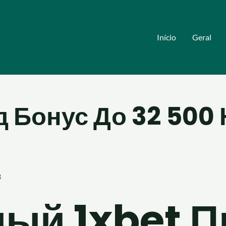
Início
Geral
 Бонус До 32 500 
3
ый 1xbet 