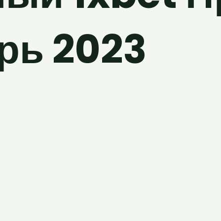
рь 2023