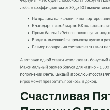
Фортуны” – это будет способность прокрутить кол
любым коэффициентом от 30 до 501 включительн
Но правила начисления и конвертирования
Благодаря низкой марже БК пользователи 
Промо баллы 1xBet позволяют купить код н
Вводить имеющийся промокод нужно в разд
Размер поощрения составляет 100% от пер
А вот ради одной ставки использовать бонусный к
Максимальный размер бонуса для казино – 1.500 
пополнении счёта. Каждый игрок любит составля
игрок может превратить прогнозы в доход.
Счастливая Пя