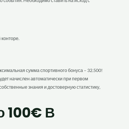
го события. Необходимо ставить на исход с
 конторе.
максимальная сумма спортивного бонуса – 32.500!
будет начислен автоматически при первом
собственные знания и достоверную статистику,
о 100€ В