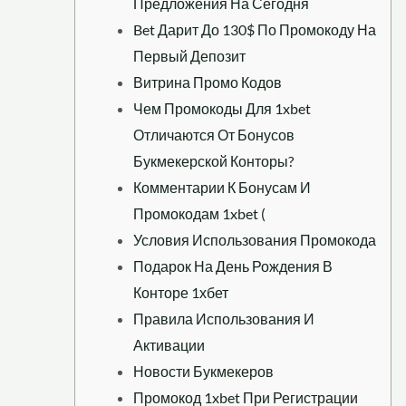
Предложения На Сегодня
Bet Дарит До 130$ По Промокоду На
Первый Депозит
Витрина Промо Кодов
Чем Промокоды Для 1xbet
Отличаются От Бонусов
Букмекерской Конторы?
Комментарии К Бонусам И
Промокодам 1xbet (
Условия Использования Промокода
Подарок На День Рождения В
Конторе 1хбет
Правила Использования И
Активации
Новости Букмекеров
Промокод 1xbet При Регистрации