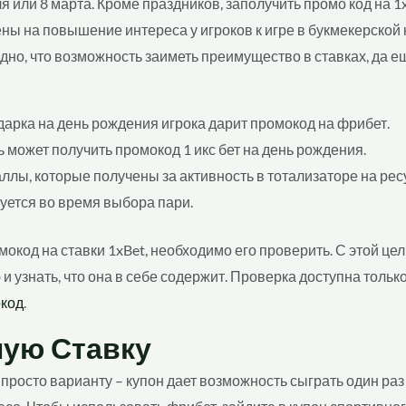
 или 8 марта. Кроме праздников, заполучить промо код на 1x
ы на повышение интереса у игроков к игре в букмекерской 
идно, что возможность заиметь преимущество в ставках, да е
дарка на день рождения игрока дарит промокод на фрибет.
может получить промокод 1 икс бет на день рождения.
лы, которые получены за активность в тотализаторе на ресу
руется во время выбора пари.
мокод на ставки 1xBet, необходимо его проверить. С этой ц
и узнать, что она в себе содержит. Проверка доступна толь
окод
.
ную Ставку
просто варианту – купон дает возможность сыграть один раз