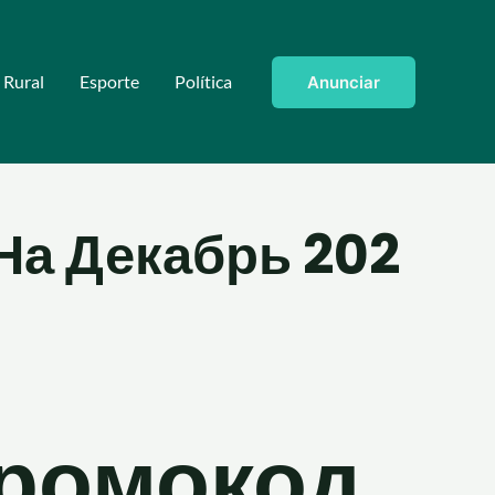
Rural
Esporte
Política
Anunciar
На Декабрь 202
Промокод